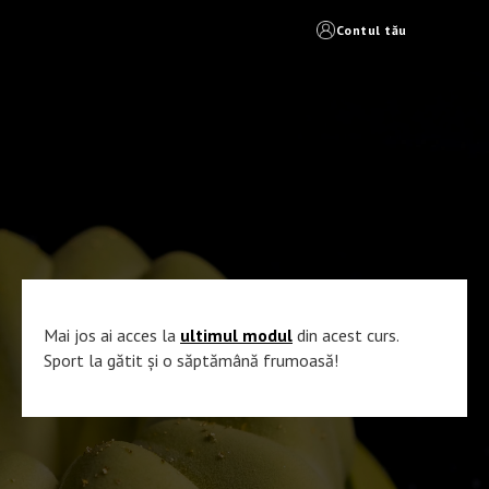
Contul tău
Mai jos ai acces la
ultimul modul
din acest curs.
Sport la gătit și o săptămână frumoasă!