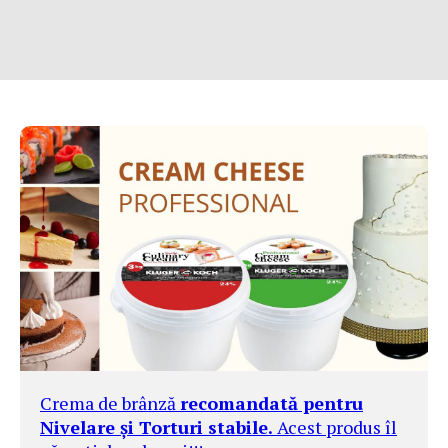
Crema de brânză
recomandată pentru
Nivelare și Torturi stabile.
Acest produs îl