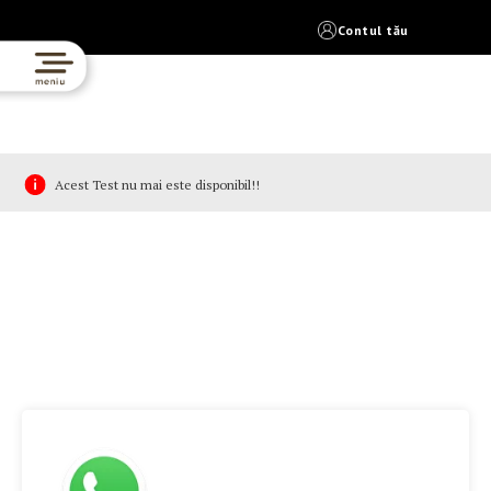
Contul tău
Acest Test nu mai este disponibil!!