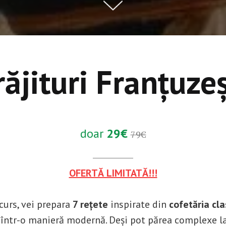
răjituri Franțuzeș
doar
29€
79€
OFERTĂ LIMITATĂ!!!
curs, vei prepara
7 rețete
inspirate din
cofetăria cla
 într-o manieră modernă. Deși pot părea complexe l