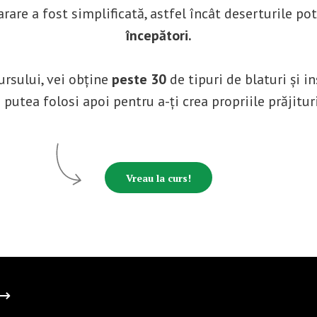
re a fost simplificată, astfel încât deserturile pot 
începători.
cursului, vei obține
peste 30
de tipuri de blaturi și in
i putea folosi apoi pentru a-ți crea propriile prăjitur
Vreau la curs!
 ⟶