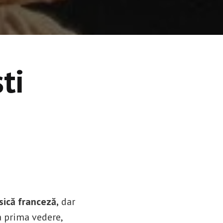
ti
sică franceză,
dar
a prima vedere,